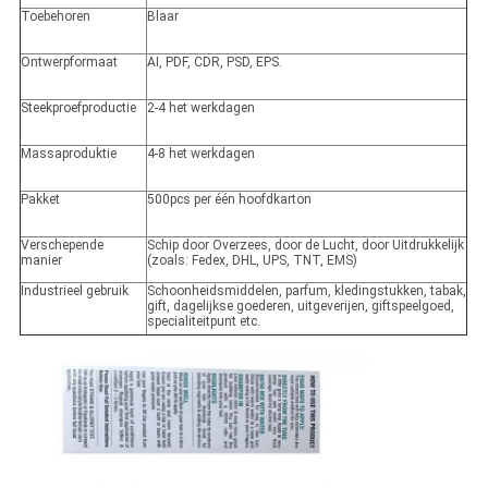
Toebehoren
Blaar
Ontwerpformaat
AI, PDF, CDR, PSD, EPS.
Steekproefproductie
2-4 het werkdagen
Massaproduktie
4-8 het werkdagen
Pakket
500pcs per één hoofdkarton
Verschepende
Schip door Overzees, door de Lucht, door Uitdrukkelijk
manier
(zoals: Fedex, DHL, UPS, TNT, EMS)
Industrieel gebruik
Schoonheidsmiddelen, parfum, kledingstukken, tabak,
gift, dagelijkse goederen, uitgeverijen, giftspeelgoed,
specialiteitpunt etc.