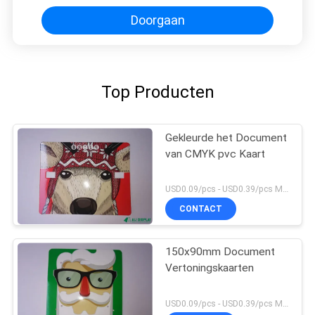
Doorgaan
Top Producten
Gekleurde het Document
van CMYK pvc Kaart
USD0.09/pcs - USD0.39/pcs MOQ:1000PCS
CONTACT
150x90mm Document
Vertoningskaarten
USD0.09/pcs - USD0.39/pcs MOQ:1000PCS