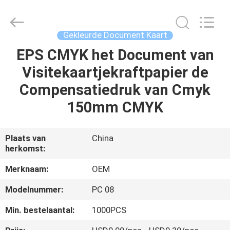
2026
ALI
DISPLAY
CO.,LTD.
All
Gekleurde Document Kaart
Rights
Reserved.
EPS CMYK het Document van
HUIS
Visitekaartjekraftpapier de
PRODUCTEN
Compensatiedruk van Cmyk
150mm CMYK
ONGEVEER
ONS
Plaats van
China
herkomst:
FABRIEKSREIS
Merknaam:
OEM
Modelnummer:
PC 08
KWALITEITSCONTROLE
Min. bestelaantal:
1000PCS