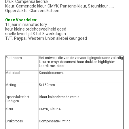
Druk: Compensatiedruk
Kleur: Gemengde kleur, CMYK, Pantone-kleur, Steunkleur ......
Oppervlakte: Glanzend/steen
Onze Voordelen:
11 jaar in manufactory
keur kleine ordehoeveelheid goed
snelle levertijd 3 tot 8 werkdagen
T/T, Paypal, Western Union allebei keur goed
Puntnaam
Het ontwerp die van de vervaardigingsdouane volledig
kleuren cmyk document haar drukken highlighter
kaardt met blaar
Materiaal
Kunstdocument
Meting
5x150mm
Oppervlakte het
Blaar-kalanderende vernis
Eindigen
Kleur
CMYK, Kleur 4
Drukproces
Compensatie Priting