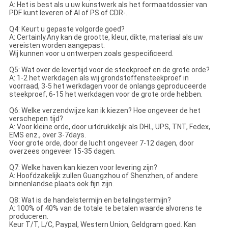
A: Het is best als u uw kunstwerk als het formaatdossier van
PDF kunt leveren of AI of PS of CDR-.
Q4: Keurt u gepaste volgorde goed?
A: Certainly.Any kan de grootte, kleur, dikte, materiaal als uw
vereisten worden aangepast.
Wij kunnen voor u ontwerpen zoals gespecificeerd.
Q5: Wat over de levertijd voor de steekproef en de grote orde?
A: 1-2 het werkdagen als wij grondstoffensteekproef in
voorraad, 3-5 het werkdagen voor de onlangs geproduceerde
steekproef, 6-15 het werkdagen voor de grote orde hebben.
Q6: Welke verzendwijze kan ik kiezen? Hoe ongeveer de het
verschepen tijd?
A: Voor kleine orde, door uitdrukkelijk als DHL, UPS, TNT, Fedex,
EMS enz., over 3-7days.
Voor grote orde, door de lucht ongeveer 7-12 dagen, door
overzees ongeveer 15-35 dagen.
Q7: Welke haven kan kiezen voor levering zijn?
A: Hoofdzakelijk zullen Guangzhou of Shenzhen, of andere
binnenlandse plaats ook fijn zijn.
Q8: Wat is de handelstermijn en betalingstermijn?
A: 100% of 40% van de totale te betalen waarde alvorens te
produceren.
Keur T/T, L/C, Paypal, Western Union, Geldgram goed. Kan