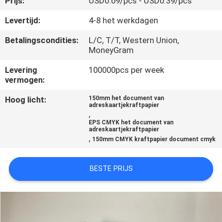
Prijs:
USD0.09/pcs - USD0.39/pcs
CONTACTEER
ONS
Levertijd:
4-8 het werkdagen
Betalingscondities:
L/C, T/T, Western Union,
MoneyGram
VERZOEK
OM
Levering
100000pcs per week
vermogen:
EEN
Hoog licht:
150mm het document van
CITAAT
adreskaartjekraftpapier
,
EPS CMYK het document van
adreskaartjekraftpapier
SITEMAP
,
150mm CMYK kraftpapier document cmyk
PRIVACY
BESTE PRIJS
POLICY