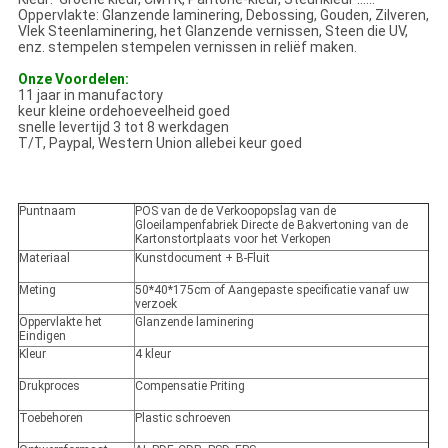
Oppervlakte: Glanzende laminering, Debossing, Gouden, Zilveren,
Vlek Steenlaminering, het Glanzende vernissen, Steen die UV,
enz. stempelen stempelen vernissen in reliëf maken.
Onze Voordelen:
11 jaar in manufactory
keur kleine ordehoeveelheid goed
snelle levertijd 3 tot 8 werkdagen
T/T, Paypal, Western Union allebei keur goed
Puntnaam
POS van de de Verkoopopslag van de
Gloeilampenfabriek Directe de Bakvertoning van de
Kartonstortplaats voor het Verkopen
Materiaal
Kunstdocument + B-Fluit
Meting
50*40*175cm of Aangepaste specificatie vanaf uw
verzoek
Oppervlakte het
Glanzende laminering
Eindigen
Kleur
4 kleur
Drukproces
Compensatie Priting
Toebehoren
Plastic schroeven