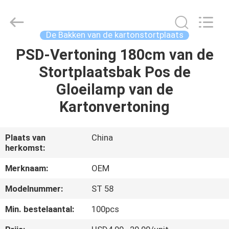
2026
ALI
DISPLAY
CO.,LTD.
All
De Bakken van de kartonstortplaats
Rights
Reserved.
PSD-Vertoning 180cm van de
HUIS
Stortplaatsbak Pos de
PRODUCTEN
Gloeilamp van de
Kartonvertoning
ONGEVEER
ONS
Plaats van
China
herkomst:
FABRIEKSREIS
Merknaam:
OEM
Modelnummer:
ST 58
KWALITEITSCONTROLE
Min. bestelaantal:
100pcs