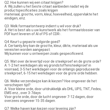
Q2: Hoe kunnen wij een citaat krijgen?
A: Wij zullen u het beste citaat aanbieden nadat wij de
productspecificaties zoals krijgen
materiaal, grootte, vorm, kleur, hoeveelheid, oppervlakte het
eindigen, enz.
Q3: Welk formaatontwerp indient u wil voor druk?
A: Het is best als u uw kunstwerk als het formaatdossier van
PDF kunt leveren of AI of PS of CDR-.
Q4: Keurt u gepaste volgorde goed?
A: Certainly.Any kan de grootte, kleur, dikte, materiaal als uw
vereisten worden aangepast.
Wij kunnen voor u ontwerpen zoals gespecificeerd.
Q5: Wat over de levertijd voor de steekproef en de grote orde?
A: 1-2 het werkdagen als wij grondstoffensteekproef in
voorraad, 3-5 het werkdagen voor de onlangs geproduceerde
steekproef, 6-15 het werkdagen voor de grote orde hebben.
Q6: Welke verzendwijze kan ik kiezen? Hoe ongeveer de het
verschepen tijd?
A: Voor kleine orde, door uitdrukkelijk als DHL, UPS, TNT, Fedex,
EMS enz., over 3-7days.
Voor grote orde, door de lucht ongeveer 7-12 dagen, door
overzees ongeveer 15-35 dagen.
Q7: Welke haven kan kiezen voor levering zijn?