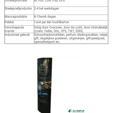
Ontwerpformaat
AI, PDF, CDR, PSD, EPS.
Steekproefproductie
2-4 het werkdagen
Massaproduktie
8-15work dagen
Pakket
1unit per één hoofdkarton
Verschepende
Schip door Overzees, door de Lucht, door Uitdrukkelijk
manier
(zoals: Fedex, DHL, UPS, TNT, EMS)
Industrieel gebruik
Schoonheidsmiddelen, parfum, kledingstukken, tabak,
gift, dagelijkse goederen, uitgeverijen, giftspeelgoed,
specialiteitpunt etc.