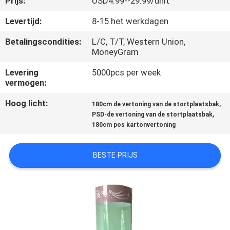
Prijs:
USD4.99--29.99/unit
CONTACTEER
ONS
Levertijd:
8-15 het werkdagen
Betalingscondities:
L/C, T/T, Western Union,
MoneyGram
VERZOEK
OM
Levering
5000pcs per week
vermogen:
EEN
Hoog licht:
,
CITAAT
180cm de vertoning van de stortplaatsbak
,
PSD-de vertoning van de stortplaatsbak
180cm pos kartonvertoning
SITEMAP
BESTE PRIJS
PRIVACY
POLICY