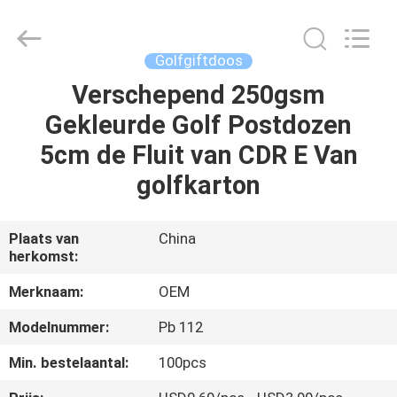
2026
ALI
DISPLAY
CO.,LTD.
All
Golfgiftdoos
Rights
Reserved.
Verschepend 250gsm
HUIS
Gekleurde Golf Postdozen
PRODUCTEN
5cm de Fluit van CDR E Van
golfkarton
ONGEVEER
ONS
Plaats van
China
herkomst:
FABRIEKSREIS
Merknaam:
OEM
Modelnummer:
Pb 112
KWALITEITSCONTROLE
Min. bestelaantal:
100pcs