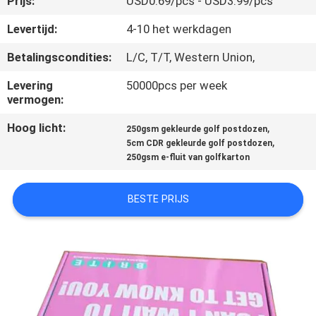
Prijs:
USD0.69/pcs - USD3.99/pcs
CONTACTEER
ONS
Levertijd:
4-10 het werkdagen
Betalingscondities:
L/C, T/T, Western Union,
VERZOEK
Levering
50000pcs per week
OM
vermogen:
EEN
Hoog licht:
,
250gsm gekleurde golf postdozen
,
CITAAT
5cm CDR gekleurde golf postdozen
250gsm e-fluit van golfkarton
SITEMAP
BESTE PRIJS
PRIVACY
POLICY