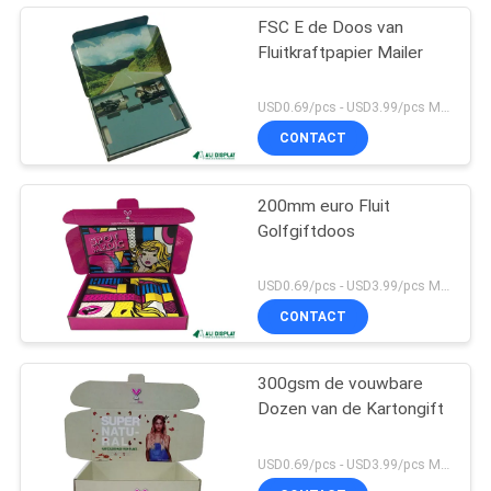
FSC E de Doos van
Fluitkraftpapier Mailer
USD0.69/pcs - USD3.99/pcs MOQ:100pcs
CONTACT
200mm euro Fluit
Golfgiftdoos
USD0.69/pcs - USD3.99/pcs MOQ:100pcs
CONTACT
300gsm de vouwbare
Dozen van de Kartongift
USD0.69/pcs - USD3.99/pcs MOQ:100pcs