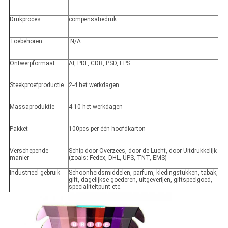
Drukproces
compensatiedruk
Toebehoren
N/A
Ontwerpformaat
AI, PDF, CDR, PSD, EPS.
Steekproefproductie
2-4 het werkdagen
Massaproduktie
4-10 het werkdagen
Pakket
100pcs per één hoofdkarton
Verschepende
Schip door Overzees, door de Lucht, door Uitdrukkelijk
manier
(zoals: Fedex, DHL, UPS, TNT, EMS)
Industrieel gebruik
Schoonheidsmiddelen, parfum, kledingstukken, tabak,
gift, dagelijkse goederen, uitgeverijen, giftspeelgoed,
specialiteitpunt etc.