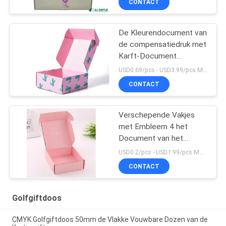
CONTACT
De Kleurendocument van
de compensatiedruk met
Karft-Document
Vouwbare Postvakje
USD0.69/pcs - USD3.99/pcs MOQ:100PCS
Aangepaste Grootte
CONTACT
voor Dagelijkse
Goederen
Verschepende Vakjes
met Embleem 4 het
Document van het
Kleurendrukproces
USD0.2/pcs - USD1.99/pcs MOQ:100PCS
250gsm Giftvakje
CONTACT
Golfgiftdoos
CMYK Golfgiftdoos 50mm de Vlakke Vouwbare Dozen van de