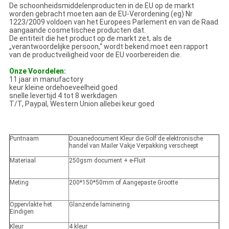
De schoonheidsmiddelenproducten in de EU op de markt
worden gebracht moeten aan de EU-Verordening (eg) Nr
1223/2009 voldoen van het Europees Parlement en van de Raad
aangaande cosmetischee producten dat.
De entiteit die het product op de markt zet, als de
„verantwoordelijke persoon,“ wordt bekend moet een rapport
van de productveiligheid voor de EU voorbereiden die.
Onze Voordelen:
11 jaar in manufactory
keur kleine ordehoeveelheid goed
snelle levertijd 4 tot 8 werkdagen
T/T, Paypal, Western Union allebei keur goed
Puntnaam
Douanedocument Kleur die Golf de elektronische
handel van Mailer Vakje Verpakking verscheept
Materiaal
250gsm document + e-Fluit
Meting
200*150*50mm of Aangepaste Grootte
Oppervlakte het
Glanzende laminering
Eindigen
Kleur
4 kleur