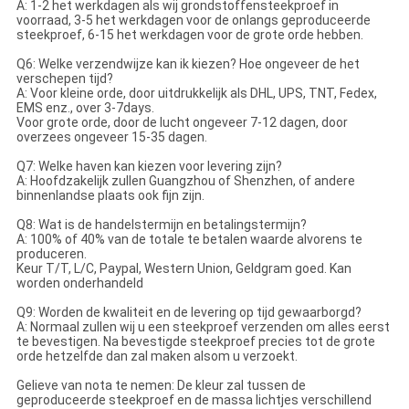
A: 1-2 het werkdagen als wij grondstoffensteekproef in
voorraad, 3-5 het werkdagen voor de onlangs geproduceerde
steekproef, 6-15 het werkdagen voor de grote orde hebben.
Q6: Welke verzendwijze kan ik kiezen? Hoe ongeveer de het
verschepen tijd?
A: Voor kleine orde, door uitdrukkelijk als DHL, UPS, TNT, Fedex,
EMS enz., over 3-7days.
Voor grote orde, door de lucht ongeveer 7-12 dagen, door
overzees ongeveer 15-35 dagen.
Q7: Welke haven kan kiezen voor levering zijn?
A: Hoofdzakelijk zullen Guangzhou of Shenzhen, of andere
binnenlandse plaats ook fijn zijn.
Q8: Wat is de handelstermijn en betalingstermijn?
A: 100% of 40% van de totale te betalen waarde alvorens te
produceren.
Keur T/T, L/C, Paypal, Western Union, Geldgram goed. Kan
worden onderhandeld
Q9: Worden de kwaliteit en de levering op tijd gewaarborgd?
A: Normaal zullen wij u een steekproef verzenden om alles eerst
te bevestigen. Na bevestigde steekproef precies tot de grote
orde hetzelfde dan zal maken alsom u verzoekt.
Gelieve van nota te nemen: De kleur zal tussen de
geproduceerde steekproef en de massa lichtjes verschillend