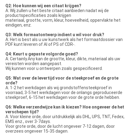
Q2: Hoe kunnen wij een citaat krijgen?
A: Wij zullen u het beste citaat aanbieden nadat wij de
productspecificaties zoals krijgen
materiaal, grootte, vorm, kleur, hoeveelheid, oppervlakte het
eindigen, enz.
Q3: Welk formaatontwerp indient u wil voor druk?
A: Het is best als u uw kunstwerk als het formaatdossier van
PDF kunt leveren of AI of PS of CDR-.
Q4: Keurt u gepaste volgorde goed?
A: Certainly.Any kan de grootte, kleur, dikte, materiaal als uw
vereisten worden aangepast.
Wij kunnen voor u ontwerpen zoals gespecificeerd.
Q5: Wat over de levertijd voor de steekproef en de grote
orde?
A: 1-2 het werkdagen als wij grondstoffensteekproef in
voorraad, 3-5 het werkdagen voor de onlangs geproduceerde
steekproef, 6-15 het werkdagen voor de grote orde hebben.
Q6: Welke verzendwijze kan ik kiezen? Hoe ongeveer de het
verschepen tijd?
A: Voor kleine orde, door uitdrukkelijk als DHL, UPS, TNT, Fedex,
EMS enz., over 3-7days.
Voor grote orde, door de lucht ongeveer 7-12 dagen, door
overzees ongeveer 15-35 dagen.