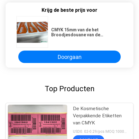
Krijg de beste prijs voor
CMYK 15mm van de het
Broodjesdouane van de
Zelfklevend Etiketsticker CDR het
Prijskaartjestickers
Doorgaan
Top Producten
De Kosmetische
Verpakkende Etiketten
van CMYK
USD0. 02-0.29/pcs MOQ:1000PCS