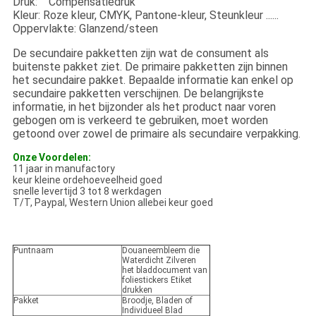
Druk: Compensatiedruk
Kleur: Roze kleur, CMYK, Pantone-kleur, Steunkleur ......
Oppervlakte: Glanzend/steen
De secundaire pakketten zijn wat de consument als
buitenste pakket ziet. De primaire pakketten zijn binnen
het secundaire pakket. Bepaalde informatie kan enkel op
secundaire pakketten verschijnen. De belangrijkste
informatie, in het bijzonder als het product naar voren
gebogen om is verkeerd te gebruiken, moet worden
getoond over zowel de primaire als secundaire verpakking.
Onze Voordelen:
11 jaar in manufactory
keur kleine ordehoeveelheid goed
snelle levertijd 3 tot 8 werkdagen
T/T, Paypal, Western Union allebei keur goed
Puntnaam
Douaneembleem die
Waterdicht Zilveren
het bladdocument van
foliestickers Etiket
drukken
Pakket
Broodje, Bladen of
Individueel Blad