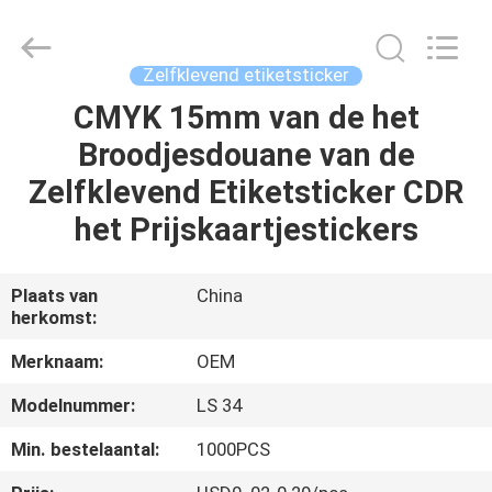
2026
ALI
DISPLAY
CO.,LTD.
All
Zelfklevend etiketsticker
Rights
Reserved.
CMYK 15mm van de het
HUIS
Broodjesdouane van de
PRODUCTEN
Zelfklevend Etiketsticker CDR
het Prijskaartjestickers
ONGEVEER
ONS
Plaats van
China
herkomst:
FABRIEKSREIS
Merknaam:
OEM
Modelnummer:
LS 34
KWALITEITSCONTROLE
Min. bestelaantal:
1000PCS