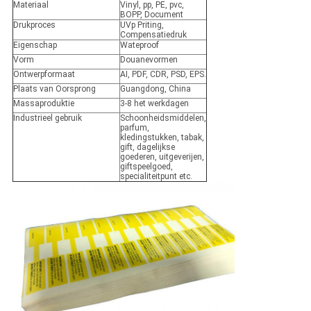
Materiaal
Vinyl, pp, PE, pvc,
BOPP, Document
Drukproces
UVp Priting,
Compensatiedruk
Eigenschap
Wateproof
Vorm
Douanevormen
Ontwerpformaat
AI, PDF, CDR, PSD, EPS.
Plaats van Oorsprong
Guangdong, China
Massaproduktie
3-8 het werkdagen
Industrieel gebruik
Schoonheidsmiddelen,
parfum,
kledingstukken, tabak,
gift, dagelijkse
goederen, uitgeverijen,
giftspeelgoed,
specialiteitpunt etc.