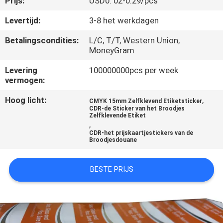
Prijs:
USD0. 02-0.29/pcs
CONTACTEER
ONS
Levertijd:
3-8 het werkdagen
Betalingscondities:
L/C, T/T, Western Union,
MoneyGram
VERZOEK
OM
Levering
100000000pcs per week
vermogen:
EEN
Hoog licht:
,
CITAAT
CMYK 15mm Zelfklevend Etiketsticker
CDR-de Sticker van het Broodjes
Zelfklevende Etiket
,
SITEMAP
CDR-het prijskaartjestickers van de
Broodjesdouane
PRIVACY
BESTE PRIJS
POLICY