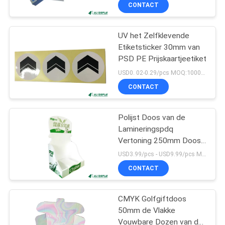
verpakken
CONTACTEER
CONTACT
ONS
UV het Zelfklevende
32
Etiketsticker 30mm van
VERZOEK
PSD PE Prijskaartjeetiket
Kosmetische
OM
USD0. 02-0.29/pcs MOQ:1000PCS
Document Vakjes
EEN
CONTACT
CITAAT
Polijst Doos van de
Lamineringspdq
SITEMAP
Vertoning 250mm Doos
23
van de Karton de
USD3.99/pcs - USD9.99/pcs MOQ:50pcs
Tegenvertoning
PRIVACY
CONTACT
Golfgiftdoos
POLICY
CMYK Golfgiftdoos
50mm de Vlakke
Vouwbare Dozen van de