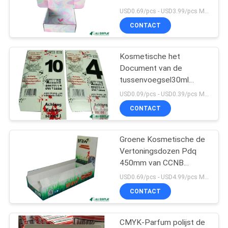
Kartongift
USD0.69/pcs - USD3.99/pcs MOQ:100pcs
CONTACT
17
PDQ-
Kosmetische het
Document van de
Vertoningsdoos
tussenvoegsel30ml
Glanzende Laminering
USD0.09/pcs - USD0.39/pcs MOQ:1000PCS
Vakjes 100mm Make-
CONTACT
upvakje Verpakking
Groene Kosmetische de
25
Vertoningsdozen Pdq
zelfklevend
450mm van CCNB
Tegenhulpmiddel
USD0.69/pcs - USD4.99/pcs MOQ:100pcs
etiketsticker
CONTACT
CMYK-Parfum polijst de