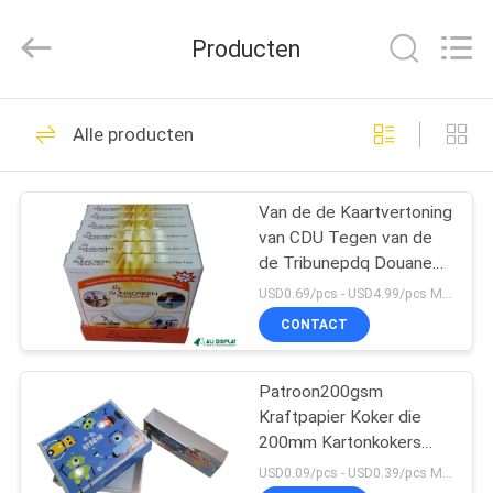
2026
ALI
DISPLAY
Producten
CO.,LTD.
All
Rights
Reserved.
HUIS
31
Alle producten
kosmetische
PRODUCTEN
verpakkende dozen
Van de de Kaartvertoning
van CDU Tegen van de
ONGEVEER
de Tribunepdq Douane
ONS
het Kartoncountertop
USD0.69/pcs - USD4.99/pcs MOQ:100pcs
Vertoningen
CONTACT
24
FABRIEKSREIS
Kosmetische
Patroon200gsm
Kraftpapier Koker die
KWALITEITSCONTROLE
Vertoningsdozen
200mm Kartonkokers
voor Verpakking
USD0.09/pcs - USD0.39/pcs MOQ:1000PCS