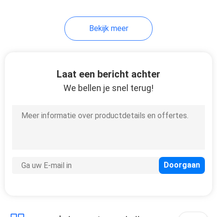
7
Bekijk meer
De Druk van het
pocketboek
Laat een bericht achter
We bellen je snel terug!
15
Gekleurde
Document Kaart