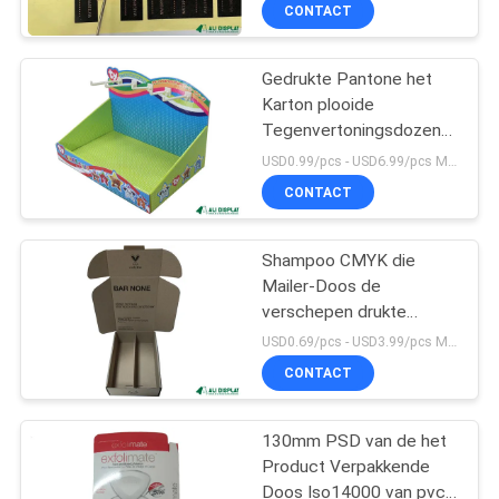
Vinylstickerdocument
CONTACTEER
CONTACT
ONS
Gedrukte Pantone het
32
Karton plooide
VERZOEK
Tegenvertoningsdozen
Kosmetische
OM
CCNB
USD0.99/pcs - USD6.99/pcs MOQ:100pcs
Document Vakjes
EEN
CONTACT
CITAAT
Shampoo CMYK die
Mailer-Doos de
SITEMAP
verschepen drukte
23
300mm Elektronische
USD0.69/pcs - USD3.99/pcs MOQ:100pcs
handel
PRIVACY
CONTACT
Golfgiftdoos
POLICY
130mm PSD van de het
Product Verpakkende
Doos Iso14000 van pvc