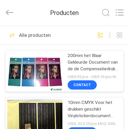
2026
ALI
DISPLAY
Producten
CO.,LTD.
All
Rights
Reserved.
HUIS
31
Alle producten
kosmetische
PRODUCTEN
verpakkende dozen
200mm het Blaar
Gekleurde Document van
ONGEVEER
de de Compensatiedruk
ONS
van Kaartcardstock Haar
USD0.09/pcs - USD0.39/pcs MOQ:1000PCS
CMYK CDR
CONTACT
24
FABRIEKSREIS
Kosmetische
10mm CMYK Voor het
drukken geschikt
KWALITEITSCONTROLE
Vertoningsdozen
Vinylstickerdocument
BOPP Zwart
USD0. 02-0.29/pcs MOQ:1000PCS