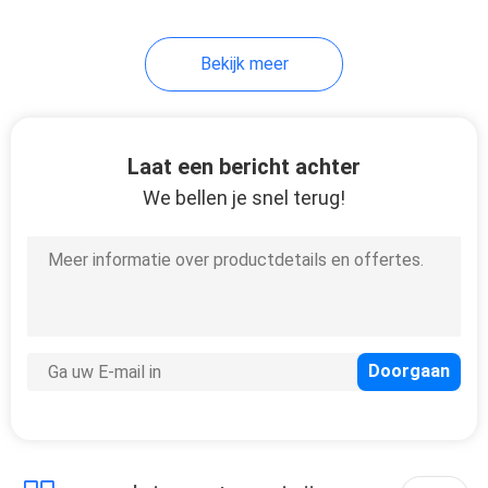
7
Bekijk meer
De Druk van het
pocketboek
Laat een bericht achter
We bellen je snel terug!
15
Gekleurde
Document Kaart