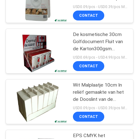
Kleine de Douane
USD0.09/pcs - USD0.39/pcs MOQ:1000PCS
Verpakkende Dozen met
CONTACT
Embleem
17
PDQ-
De kosmetische 30cm
Golfdocument Fluit van
Vertoningsdoos
de Karton300gsm
Desktop E Van
USD0.69/pcs - USD4.99/pcs MOQ:100pcs
golfkarton
CONTACT
Wit Malplaatje 10cm In
25
reliëf gemaakte van het
zelfklevend
de Dooslint van de
Giftverpakking
USD0.09/pcs - USD0.39/pcs MOQ:1000PCS
etiketsticker
Kosmetische het Karton
CONTACT
Verpakking
EPS CMYK het