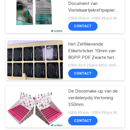
Document van
Visitekaartjekraftpapier
10
de Compensatiedruk van
USD0.09/pcs - USD0.39/pcs MOQ:1000PCS
Cmyk 150mm CMYK
De Tribune van de
CONTACT
haakvertoning
Het Zelfklevende
Etiketsticker 10mm van
BOPP PDF Zwarte het
Etiketsticker van CMYK
USD0. 02-0.29/pcs MOQ:1000PCS
CONTACT
12
De Bakken van de
De Doosmake-up van de
verdelerpdq Vertoning
kartonstortplaats
350mm
Kartoncountertop
USD0.99/pcs - USD6.99/pcs MOQ:100pcs
Vertoningen
CONTACT