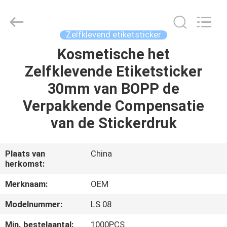
2026
ALI
DISPLAY
CO.,LTD.
All
Zelfklevend etiketsticker
Rights
Reserved.
Kosmetische het
HUIS
Zelfklevende Etiketsticker
PRODUCTEN
30mm van BOPP de
Verpakkende Compensatie
ONGEVEER
van de Stickerdruk
ONS
Plaats van
China
herkomst:
FABRIEKSREIS
Merknaam:
OEM
KWALITEITSCONTROLE
Modelnummer:
LS 08
Min. bestelaantal:
1000PCS