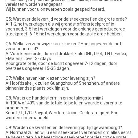
vereisten worden aangepast.
Wij kunnen voor u ontwerpen zoals gespecificeerd.
Q5: Wat over de levertijd voor de steekproef en de grote orde?
A: 1-2 het werkdagen als wij grondstoffensteekproef in
voorraad, 3-5 het werkdagen voor de onlangs geproduceerde
steekproef, 6-15 het werkdagen voor de grote orde hebben.
Q6: Welke verzendwijze kan ik kiezen? Hoe ongeveer de het
verschepen tijd?
A: Voor kleine orde, door uitdrukkelijk als DHL, UPS, TNT, Fedex,
EMS enz., over 3-7days.
Voor grote orde, door de lucht ongeveer 7-12 dagen, door
overzees ongeveer 15-35 dagen.
Q7: Welke haven kan kiezen voor levering zijn?
A: Hoofdzakelijk zullen Guangzhou of Shenzhen, of andere
binnenlandse plaats ook fijn zijn.
Q8: Wat is de handelstermijn en betalingstermijn?
A: 100% of 40% van de totale te betalen waarde alvorens te
produceren.
Keur T/T, L/C, Paypal, Western Union, Geldgram goed. Kan
worden onderhandeld
Q9: Worden de kwaliteit en de levering op tijd gewaarborgd?
A: Normaal zullen wij u een steekproef verzenden om alles eerst
te bevestigen. Na bevestigde steekproef precies tot de grote