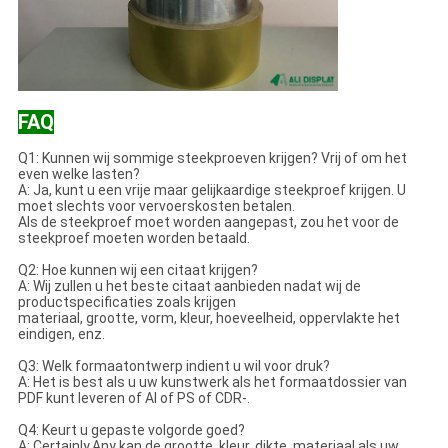
FAQ
Q1: Kunnen wij sommige steekproeven krijgen? Vrij of om het
even welke lasten?
A: Ja, kunt u een vrije maar gelijkaardige steekproef krijgen. U
moet slechts voor vervoerskosten betalen.
Als de steekproef moet worden aangepast, zou het voor de
steekproef moeten worden betaald.
Q2: Hoe kunnen wij een citaat krijgen?
A: Wij zullen u het beste citaat aanbieden nadat wij de
productspecificaties zoals krijgen
materiaal, grootte, vorm, kleur, hoeveelheid, oppervlakte het
eindigen, enz.
Q3: Welk formaatontwerp indient u wil voor druk?
A: Het is best als u uw kunstwerk als het formaatdossier van
PDF kunt leveren of AI of PS of CDR-.
Q4: Keurt u gepaste volgorde goed?
A: Certainly.Any kan de grootte, kleur, dikte, materiaal als uw