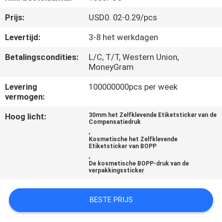
CONTACTEER
Prijs:
USD0. 02-0.29/pcs
ONS
Levertijd:
3-8 het werkdagen
VERZOEK
Betalingscondities:
L/C, T/T, Western Union,
MoneyGram
OM
EEN
Levering
100000000pcs per week
vermogen:
CITAAT
Hoog licht:
30mm het Zelfklevende Etiketsticker van de
Compensatiedruk
,
SITEMAP
Kosmetische het Zelfklevende
Etiketsticker van BOPP
,
PRIVACY
De kosmetische BOPP-druk van de
verpakkingssticker
POLICY
BESTE PRIJS