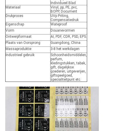
Individueel Blad
Materiaal
Vinyl, pp, PE, pvc,
BOPP, Document
Drukproces
UVp Priting,
Compensatiedruk
Eigenschap
Wateproof
Vorm
Douanevormen
Ontwerpformaat
AI, PDF, CDR, PSD, EPS.
Plaats van Oorsprong
Guangdong, China
Massaproduktie
3-8 het werkdagen
Industrieel gebruik
Schoonheidsmiddelen,
parfum,
kledingstukken, tabak,
gift, dagelijkse
goederen, uitgeverijen,
giftspeelgoed,
specialiteitpunt etc.