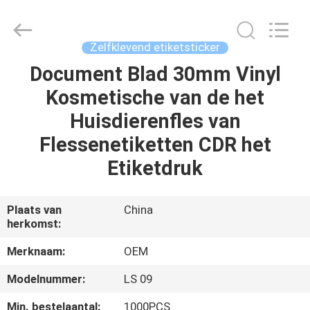
2026
ALI
DISPLAY
CO.,LTD.
All
Zelfklevend etiketsticker
Rights
Reserved.
Document Blad 30mm Vinyl
HUIS
Kosmetische van de het
PRODUCTEN
Huisdierenfles van
Flessenetiketten CDR het
ONGEVEER
Etiketdruk
ONS
Plaats van
China
herkomst:
FABRIEKSREIS
Merknaam:
OEM
KWALITEITSCONTROLE
Modelnummer:
LS 09
Min. bestelaantal:
1000PCS