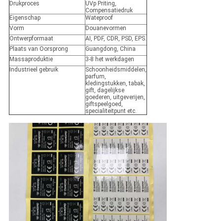
Drukproces
UVp Priting,
Compensatiedruk
Eigenschap
Wateproof
Vorm
Douanevormen
Ontwerpformaat
AI, PDF, CDR, PSD, EPS.
Plaats van Oorsprong
Guangdong, China
Massaproduktie
3-8 het werkdagen
Industrieel gebruik
Schoonheidsmiddelen,
parfum,
kledingstukken, tabak,
gift, dagelijkse
goederen, uitgeverijen,
giftspeelgoed,
specialiteitpunt etc.