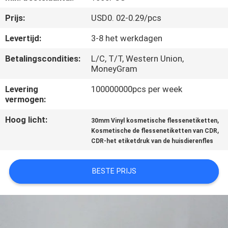
CONTACTEER
Prijs:
USD0. 02-0.29/pcs
ONS
Levertijd:
3-8 het werkdagen
VERZOEK
Betalingscondities:
L/C, T/T, Western Union,
MoneyGram
OM
EEN
Levering
100000000pcs per week
vermogen:
CITAAT
Hoog licht:
,
30mm Vinyl kosmetische flessenetiketten
,
Kosmetische de flessenetiketten van CDR
SITEMAP
CDR-het etiketdruk van de huisdierenfles
PRIVACY
BESTE PRIJS
POLICY