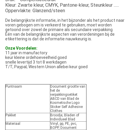
Kleur: Zwarte kleur, CMYK, Pantone-kleur, Steunkleur ......
Oppervlakte: Glanzend/steen
De belangrijkste informatie, in het bijzonder als het product naar
voren gebogen om is verkeerd te gebruiken, moet worden
getoond over zowel de primaire als secundaire verpakking.
Één van de belangrijkste aspecten van verordeningen bij de
etikettering is dat de informatie nauwkeurig is.
Onze Voordelen:
11 jaar in manufactory
keur kleine ordehoeveelheid goed
snelle levertijd 3 tot 8 werkdagen
T/T, Paypal, Western Union allebei keur goed
Puntnaam
Document grootte van
het de
verpakkingsetiket
ABCD van Blad de
Kosmetische Logo
Sticker Self Adhesive
Clothes
Pakket
Broodje, Bladen of
Individueel Blad
Materiaal
Vinyl, pp, PE, pvc,
BOPP, Document