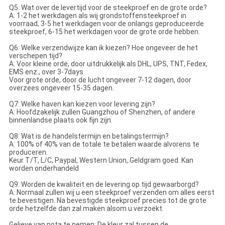
Q5: Wat over de levertijd voor de steekproef en de grote orde?
A: 1-2 het werkdagen als wij grondstoffensteekproef in
voorraad, 3-5 het werkdagen voor de onlangs geproduceerde
steekproef, 6-15 het werkdagen voor de grote orde hebben.
Q6: Welke verzendwijze kan ik kiezen? Hoe ongeveer de het
verschepen tijd?
A: Voor kleine orde, door uitdrukkelijk als DHL, UPS, TNT, Fedex,
EMS enz., over 3-7days.
Voor grote orde, door de lucht ongeveer 7-12 dagen, door
overzees ongeveer 15-35 dagen.
Q7: Welke haven kan kiezen voor levering zijn?
A: Hoofdzakelijk zullen Guangzhou of Shenzhen, of andere
binnenlandse plaats ook fijn zijn.
Q8: Wat is de handelstermijn en betalingstermijn?
A: 100% of 40% van de totale te betalen waarde alvorens te
produceren.
Keur T/T, L/C, Paypal, Western Union, Geldgram goed. Kan
worden onderhandeld
Q9: Worden de kwaliteit en de levering op tijd gewaarborgd?
A: Normaal zullen wij u een steekproef verzenden om alles eerst
te bevestigen. Na bevestigde steekproef precies tot de grote
orde hetzelfde dan zal maken alsom u verzoekt.
Gelieve van nota te nemen: De kleur zal tussen de